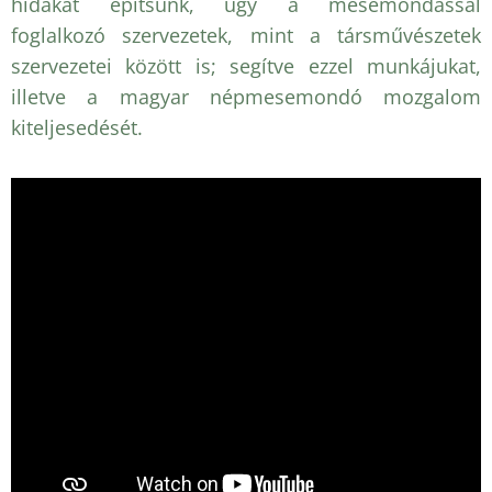
hidakat építsünk, úgy a mesemondással
foglalkozó szervezetek, mint a társművészetek
szervezetei között is; segítve ezzel munkájukat,
illetve a magyar népmesemondó mozgalom
kiteljesedését.