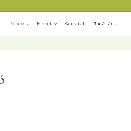
p
Rólunk
Híreink
Kapcsolat
Tudástár
ó