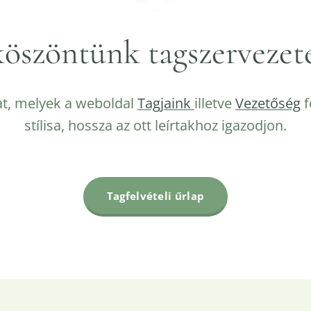
 köszöntünk tagszervezet
rat, melyek a weboldal
Tagjaink
illetve
Vezetőség
f
stílisa, hossza az ott leírtakhoz igazodjon.
Tagfelvételi űrlap