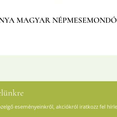
NYA MAGYAR
NÉPMESEMONDÓ 
velünkre
özelgő eseményeinkről, akciókról iratkozz fel hírl