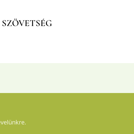
SZÖVETSÉG
evelünkre.